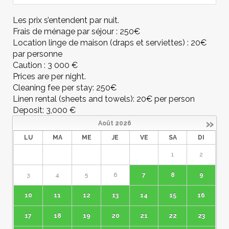
Les prix s’entendent par nuit.
Frais de ménage par séjour : 250€
Location linge de maison (draps et serviettes) : 20€
par personne
Caution : 3 000 €
Prices are per night.
Cleaning fee per stay: 250€
Linen rental (sheets and towels): 20€ per person
Deposit: 3,000 €
»
Août
2026
LU
MA
ME
JE
VE
SA
DI
1
2
3
4
5
6
7
8
9
10
11
12
13
14
15
16
17
18
19
20
21
22
23