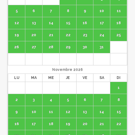
5
6
7
8
9
10
11
12
13
14
15
16
17
18
19
20
21
22
23
24
25
26
27
28
29
30
31
Novembre
2026
LU
MA
ME
JE
VE
SA
DI
1
2
3
4
5
6
7
8
9
10
11
12
13
14
15
16
17
18
19
20
21
22